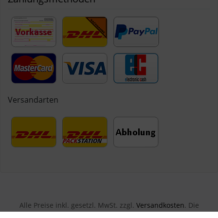
Versandarten
Alle Preise inkl. gesetzl. MwSt. zzgl.
Versandkosten
. Die
durchgestrichenen Preise entsprechen dem bisherigen Preis bei