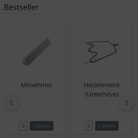
Bestseller
Es folgt ein Produktslider - navigieren Sie mit der Tab-Tast
Mitnehmer
Heizelement
(Unterhitze)
zurück
vor
Details
Details